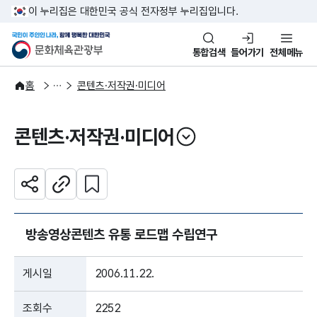
본문 바로가기
주메뉴 바로가기
이 누리집은 대한민국 공식 전자정부 누리집입니다.
국민이 주인인 나라, 함께 행복한
문화체육관광부
통합검색
들어가기
전체메뉴
주요정책
분야별 정책
홈
콘텐츠·저작권·미디어
콘텐츠·저작권·미디어
열기
관심 콘텐츠 설정하기
공유하기
주소복사
방송영상콘텐츠 유통 로드맵 수립연구
게시일
2006.11.22.
조회수
2252