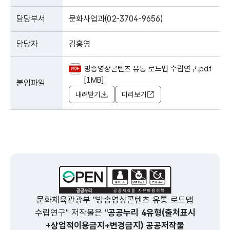
담당부서
문화사업과(02-3704-9656)
담당자
김홍영
방송영상콘텐츠 유통 로드맵 수립연구.pdf
[1MB]
붙임파일
내려받기
미리보기
문화체육관광부 "방송영상콘텐츠 유통 로드맵
수립연구" 저작물은
"공공누리 4유형(출처표시
+상업적이용금지+변경금지) 공공저작물