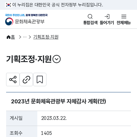
본문 바로가기
주메뉴 바로가기
이 누리집은 대한민국 공식 전자정부 누리집입니다.
국민이 주인인 나라, 함께 행복한
문화체육관광부
통합검색
들어가기
전체메뉴
주요정책
분야별 정책
홈
기획조정·지원
기획조정·지원
열기
관심 콘텐츠 설정하기
공유하기
주소복사
2023년 문화체육관광부 자체감사 계획(안)
게시일
2023.03.22.
조회수
1405