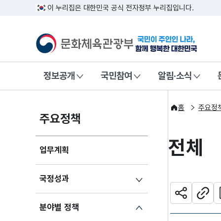
이 누리집은 대한민국 공식 전자정부 누리집입니다.
문화체육관광부
국민이 주인인
정보공개
국민참여
알림·소식
홈
주요정
주요정책
전체
업무계획
국정성과
관
공유하기
주소
분야별 정책