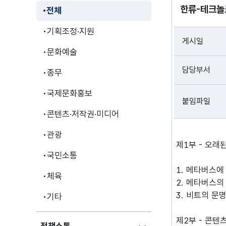
한류-테크놀
전체
기획조정·지원
게시일
문화예술
담당부서
종무
국제문화홍보
붙임파일
콘텐츠·저작권·미디어
관광
제1부 - 오래
국민소통
1. 메타버스에
체육
2. 메타버스의
3. 비트의 문
기타
제2부 - 콘텐