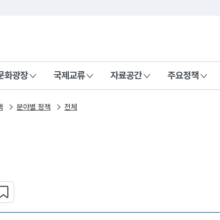
본문 바로가기
주메뉴 바로가기
 나라, 함께 행복한 대한민국
문화광장
국제교류
자료공간
주요정책
책
분야별 정책
전체
심 콘텐츠 설정하기
복사