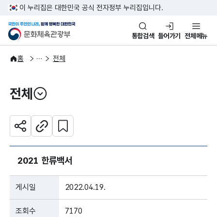
본문 바로가기
주메뉴 바로가기
이 누리집은 대한민국 공식 전자정부 누리집입니다.
국민이 주인인 나라, 함께 행복한
문화체육관광부
통합검색
들어가기
전체메뉴
주요정책
분야별 정책
홈
전체
전체
열기
관심 콘텐츠 설정하기
공유하기
주소복사
2021 한류백서
게시일
2022.04.19.
조회수
7170