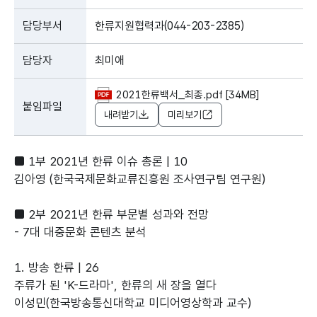
담당부서
한류지원협력과(044-203-2385)
담당자
최미애
2021한류백서_최종.pdf [34MB]
붙임파일
내려받기
미리보기
■ 1부 2021년 한류 이슈 총론 | 10
김아영 (한국국제문화교류진흥원 조사연구팀 연구원)
■ 2부 2021년 한류 부문별 성과와 전망
- 7대 대중문화 콘텐츠 분석
1. 방송 한류 | 26
주류가 된 'K-드라마', 한류의 새 장을 열다
이성민(한국방송통신대학교 미디어영상학과 교수)