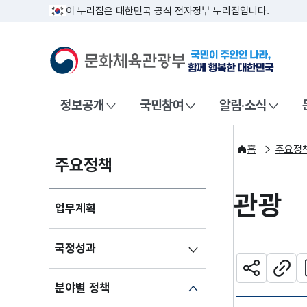
이 누리집은 대한민국 공식 전자정부 누리집입니다.
문화체육관광부
국민이 주인인
정보공개
국민참여
알림·소식
홈
주요정
주요정책
관광
업무계획
국정성과
관
공유하기
주소
분야별 정책