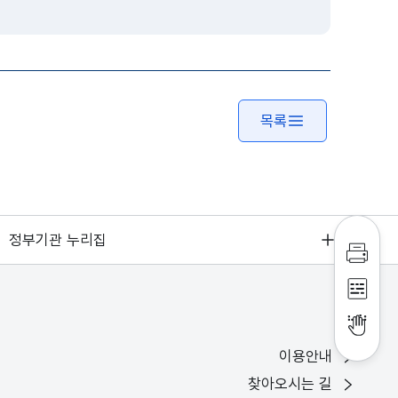
목록
정부기관 누리집
인쇄하
점자파
점자뷰
이용안내
찾아오시는 길