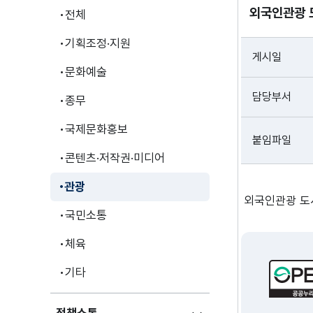
외국인관광 
전체
기획조정·지원
게시일
문화예술
담당부서
종무
국제문화홍보
붙임파일
콘텐츠·저작권·미디어
관광
외국인관광 도
국민소통
체육
기타