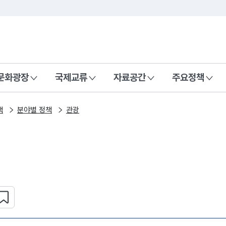
본문 바로가기
주메뉴 바로가기
 나라, 함께 행복한 대한민국
문화광장
국제교류
자료공간
주요정책
책
분야별 정책
관광
심 콘텐츠 설정하기
복사