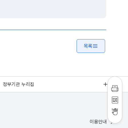
목록
정부기관 누리집
인쇄하
점자파
점자뷰
이용안내