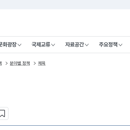
본문 바로가기
주메뉴 바로가기
 나라, 함께 행복한 대한민국
문화광장
국제교류
자료공간
주요정책
책
분야별 정책
체육
심 콘텐츠 설정하기
복사