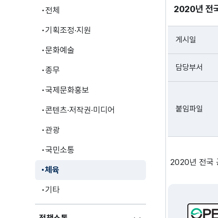
2020년 
전체
기획조정·지원
게시일
문화예술
담당부서
종무
국제문화홍보
붙임파일
콘텐츠·저작권·미디어
관광
국민소통
2020년 전국
체육
기타