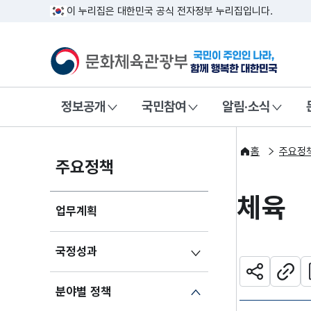
이 누리집은 대한민국 공식 전자정부 누리집입니다.
문화체육관광부
국민이 주인인
정보공개
국민참여
알림·소식
홈
주요정
주요정책
체육
업무계획
국정성과
관
공유하기
주소
분야별 정책