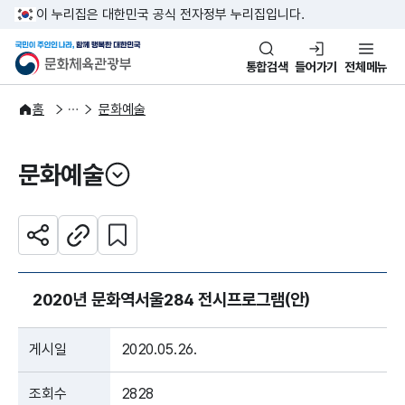
본문 바로가기
주메뉴 바로가기
이 누리집은 대한민국 공식 전자정부 누리집입니다.
국민이 주인인 나라, 함께 행복한
문화체육관광부
통합검색
들어가기
전체메뉴
주요정책
분야별 정책
홈
문화예술
문화예술
열기
관심 콘텐츠 설정하기
공유하기
주소복사
2020년 문화역서울284 전시프로그램(안)
게시일
2020.05.26.
조회수
2828