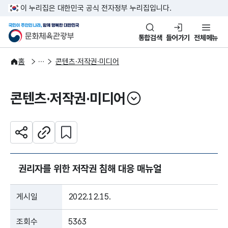
본문 바로가기
주메뉴 바로가기
이 누리집은 대한민국 공식 전자정부 누리집입니다.
국민이 주인인 나라, 함께 행복한
문화체육관광부
통합검색
들어가기
전체메뉴
주요정책
분야별 정책
홈
콘텐츠·저작권·미디어
콘텐츠·저작권·미디어
열기
관심 콘텐츠 설정하기
공유하기
주소복사
권리자를 위한 저작권 침해 대응 매뉴얼
게시일
2022.12.15.
조회수
5363