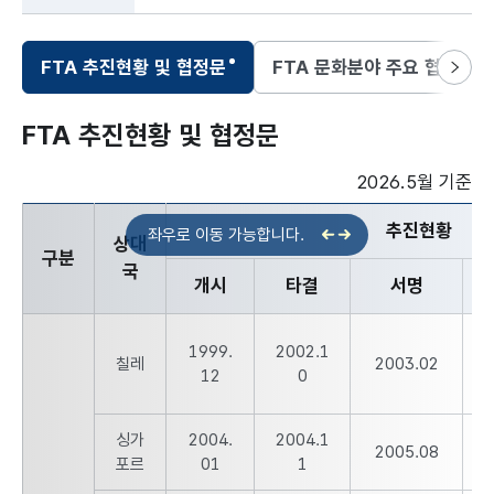
FTA 추진현황 및 협정문
FTA 문화분야 주요 협상결과
선택됨
다음
FTA 추진현황 및 협정문
2026.5월 기준
추진현황
상대
구분
국
개시
타결
서명
협정문 상세 안내 - 구분, 상대국, 추진현황(개시, 타결, 서명, 비
1999.
2002.1
2
칠레
2003.02
12
0
싱가
2004.
2004.1
2
2005.08
포르
01
1