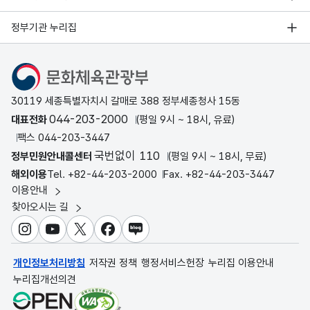
정부기관 누리집
문화체육관광부
30119 세종특별자치시 갈매로 388 정부세종청사 15동
044-203-2000
대표전화
(평일 9시 ~ 18시, 유료)
팩스 044-203-3447
국번없이 110
정부민원안내콜센터
(평일 9시 ~ 18시, 무료)
해외이용
Tel. +82-44-203-2000
Fax. +82-44-203-3447
이용안내
찾아오시는 길
인스타그램
유튜브
X
페이스북
블로그
개인정보처리방침
저작권 정책
행정서비스헌장
누리집 이용안내
누리집개선의견