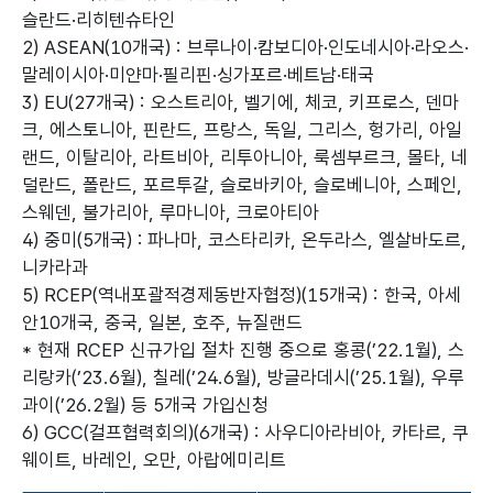
슬란드·리히텐슈타인
2) ASEAN(10개국) : 브루나이·캄보디아·인도네시아·라오스·
말레이시아·미얀마·필리핀·싱가포르·베트남·태국
3) EU(27개국) : 오스트리아, 벨기에, 체코, 키프로스, 덴마
크, 에스토니아, 핀란드, 프랑스, 독일, 그리스, 헝가리, 아일
랜드, 이탈리아, 라트비아, 리투아니아, 룩셈부르크, 몰타, 네
덜란드, 폴란드, 포르투갈, 슬로바키아, 슬로베니아, 스페인,
스웨덴, 불가리아, 루마니아, 크로아티아
4) 중미(5개국) : 파나마, 코스타리카, 온두라스, 엘살바도르,
니카라과
5) RCEP(역내포괄적경제동반자협정)(15개국) : 한국, 아세
안10개국, 중국, 일본, 호주, 뉴질랜드
* 현재 RCEP 신규가입 절차 진행 중으로 홍콩(’22.1월), 스
리랑카(’23.6월), 칠레(’24.6월), 방글라데시(’25.1월), 우루
과이(’26.2월) 등 5개국 가입신청
6) GCC(걸프협력회의)(6개국) : 사우디아라비아, 카타르, 쿠
웨이트, 바레인, 오만, 아랍에미리트