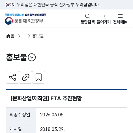
본문 바로가기
주메뉴 바로가기
이 누리집은 대한민국 공식 전자정부 누리집입니다.
국민이 주인인 나라, 함께 행복한
문화체육관광부
통합검색
들어가기
전체메뉴
주요정책
정책소통
홈
홍보물
홍보물
열기
관심 콘텐츠 설정하기
공유하기
주소복사
[문화산업/저작권] FTA 추진현황
최종수정일
2026.06.05.
게시일
2018.03.29.