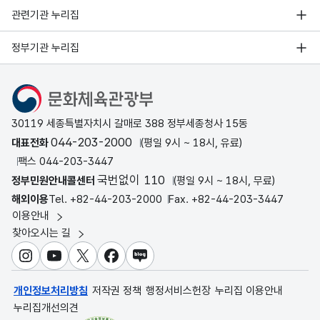
관련기관 누리집
정부기관 누리집
문화체육관광부
30119 세종특별자치시 갈매로 388 정부세종청사 15동
044-203-2000
대표전화
(평일 9시 ~ 18시, 유료)
팩스 044-203-3447
국번없이 110
정부민원안내콜센터
(평일 9시 ~ 18시, 무료)
해외이용
Tel. +82-44-203-2000
Fax. +82-44-203-3447
이용안내
찾아오시는 길
인스타그램
유튜브
X
페이스북
블로그
개인정보처리방침
저작권 정책
행정서비스헌장
누리집 이용안내
누리집개선의견