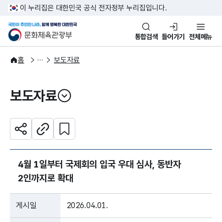
본문 바로가기
주메뉴 바로가기
이 누리집은 대한민국 공식 전자정부 누리집입니다.
국민이 주인인 나라, 함께 행복한
문화체육관광부
통합검색
들어가기
전체메뉴
알림·소식
보도·뉴스
홈
보도자료
보도자료
열기
관심 콘텐츠 설정하기
공유하기
주소복사
4월 1일부터 국제회의 입국 우대 심사, 동반자
2인까지로 확대
게시일
2026.04.01.