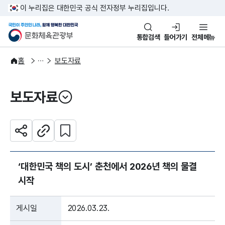
본문 바로가기
주메뉴 바로가기
이 누리집은 대한민국 공식 전자정부 누리집입니다.
국민이 주인인 나라, 함께 행복한
문화체육관광부
통합검색
들어가기
전체메뉴
알림·소식
보도·뉴스
홈
보도자료
보도자료
열기
관심 콘텐츠 설정하기
공유하기
주소복사
‘대한민국 책의 도시’ 춘천에서 2026년 책의 물결
시작
게시일
2026.03.23.