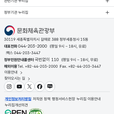
관련기관 누리집
정부기관 누리집
문화체육관광부
30119 세종특별자치시 갈매로 388 정부세종청사 15동
044-203-2000
대표전화
(평일 9시 ~ 18시, 유료)
팩스 044-203-3447
국번없이 110
정부민원안내콜센터
(평일 9시 ~ 18시, 무료)
해외이용
Tel. +82-44-203-2000
Fax. +82-44-203-3447
이용안내
찾아오시는 길
인스타그램
유튜브
X
페이스북
블로그
개인정보처리방침
저작권 정책
행정서비스헌장
누리집 이용안내
누리집개선의견