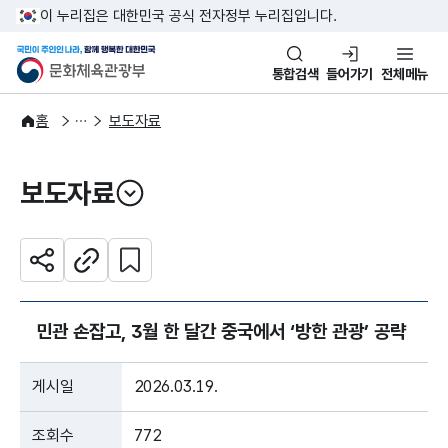
본문 바로가기
주메뉴 바로가기
이 누리집은 대한민국 공식 전자정부 누리집입니다.
국민이 주인인 나라, 함께 행복한
문화체육관광부
통합검색
들어가기
전체메뉴
알림·소식
보도·뉴스
홈
보도자료
보도자료
열기
관심 콘텐츠 설정하기
공유하기
주소복사
민관 손잡고, 3월 한 달간 중국에서 ‘방한 관광’ 공략
게시일
2026.03.19.
조회수
772