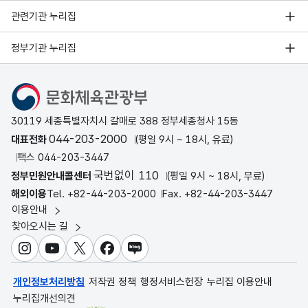
관련기관 누리집
정부기관 누리집
문화체육관광부
30119 세종특별자치시 갈매로 388 정부세종청사 15동
044-203-2000
대표전화
(평일 9시 ~ 18시, 유료)
팩스 044-203-3447
국번없이 110
정부민원안내콜센터
(평일 9시 ~ 18시, 무료)
해외이용
Tel. +82-44-203-2000
Fax. +82-44-203-3447
이용안내
찾아오시는 길
인스타그램
유튜브
X
페이스북
블로그
개인정보처리방침
저작권 정책
행정서비스헌장
누리집 이용안내
누리집개선의견