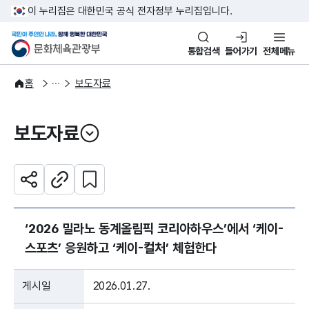
본문 바로가기
주메뉴 바로가기
이 누리집은 대한민국 공식 전자정부 누리집입니다.
국민이 주인인 나라, 함께 행복한
문화체육관광부
통합검색
들어가기
전체메뉴
알림·소식
보도·뉴스
홈
보도자료
보도자료
열기
관심 콘텐츠 설정하기
공유하기
주소복사
‘2026 밀라노 동계올림픽 코리아하우스’에서 ‘케이-
스포츠’ 응원하고 ‘케이-컬처’ 체험한다
게시일
2026.01.27.