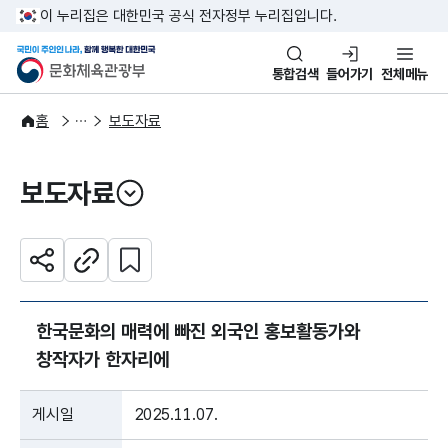
본문 바로가기
주메뉴 바로가기
이 누리집은 대한민국 공식 전자정부 누리집입니다.
국민이 주인인 나라, 함께 행복한
문화체육관광부
통합검색
들어가기
전체메뉴
알림·소식
보도·뉴스
홈
보도자료
보도자료
열기
관심 콘텐츠 설정하기
공유하기
주소복사
한국문화의 매력에 빠진 외국인 홍보활동가와
창작자가 한자리에
게시일
2025.11.07.