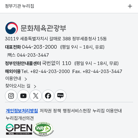
정부기관 누리집
문화체육관광부
30119 세종특별자치시 갈매로 388 정부세종청사 15동
044-203-2000
대표전화
(평일 9시 ~ 18시, 유료)
팩스 044-203-3447
국번없이 110
정부민원안내콜센터
(평일 9시 ~ 18시, 무료)
해외이용
Tel. +82-44-203-2000
Fax. +82-44-203-3447
이용안내
찾아오시는 길
인스타그램
유튜브
X
페이스북
블로그
개인정보처리방침
저작권 정책
행정서비스헌장
누리집 이용안내
누리집개선의견