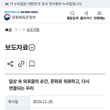
본문 바로가기
주메뉴 바로가기
이 누리집은 대한민국 공식 전자정부 누리집입니다.
국민이 주인인 나라, 함께 행복한
문화체육관광부
통합검색
들어가기
전체메뉴
알림·소식
보도·뉴스
홈
보도자료
보도자료
열기
관심 콘텐츠 설정하기
공유하기
주소복사
일상 속 외로움의 순간, 문화로 위로하고, 다시
연결되는 우리
게시일
2024.11.25.