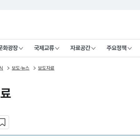
본문 바로가기
주메뉴 바로가기
 나라, 함께 행복한 대한민국
문화광장
국제교류
자료공간
주요정책
식
보도·뉴스
보도자료
자료
심 콘텐츠 설정하기
복사