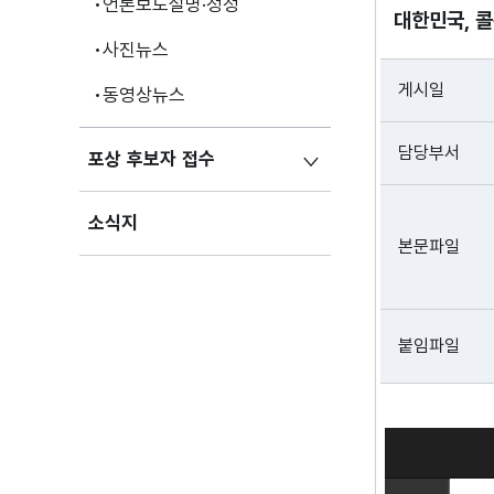
언론보도설명·정정
대한민국, 콜
사진뉴스
게시일
동영상뉴스
담당부서
포상 후보자 접수
소식지
본문파일
붙임파일