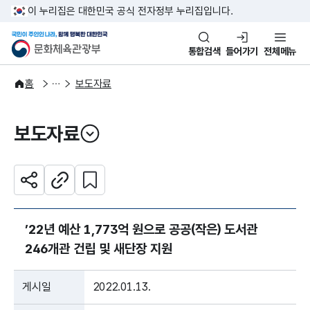
본문 바로가기
주메뉴 바로가기
이 누리집은 대한민국 공식 전자정부 누리집입니다.
국민이 주인인 나라, 함께 행복한
문화체육관광부
통합검색
들어가기
전체메뉴
알림·소식
보도·뉴스
홈
보도자료
보도자료
열기
관심 콘텐츠 설정하기
공유하기
주소복사
’22년 예산 1,773억 원으로 공공(작은) 도서관
246개관 건립 및 새단장 지원
게시일
2022.01.13.