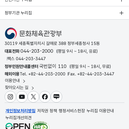
정부기관 누리집
문화체육관광부
30119 세종특별자치시 갈매로 388 정부세종청사 15동
044-203-2000
대표전화
(평일 9시 ~ 18시, 유료)
팩스 044-203-3447
국번없이 110
정부민원안내콜센터
(평일 9시 ~ 18시, 무료)
해외이용
Tel. +82-44-203-2000
Fax. +82-44-203-3447
이용안내
찾아오시는 길
인스타그램
유튜브
X
페이스북
블로그
개인정보처리방침
저작권 정책
행정서비스헌장
누리집 이용안내
누리집개선의견