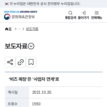
본문 바로가기
주메뉴 바로가기
이 누리집은 대한민국 공식 전자정부 누리집입니다.
국민이 주인인 나라, 함께 행복한
문화체육관광부
통합검색
들어가기
전체메뉴
알림·소식
보도·뉴스
홈
보도자료
보도자료
열기
관심 콘텐츠 설정하기
공유하기
주소복사
‘비즈 매칭’은 ‘사업자 연계’로
게시일
2021.10.20.
조회수
1550