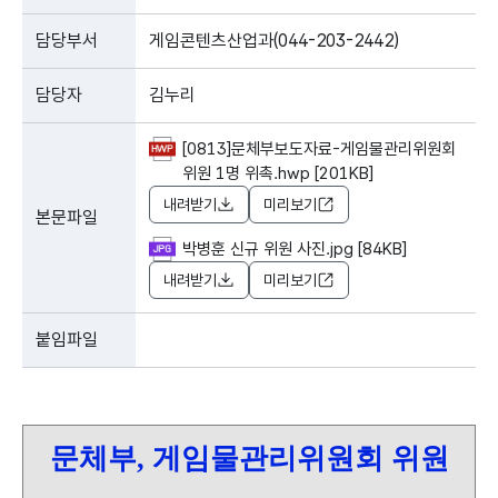
담당부서
게임콘텐츠산업과(044-203-2442)
담당자
김누리
[0813]문체부보도자료-게임물관리위원회
위원 1명 위촉.hwp [201KB]
내려받기
미리보기
본문파일
박병훈 신규 위원 사진.jpg [84KB]
내려받기
미리보기
붙임파일
문체부, 게임물관리위원회 위원