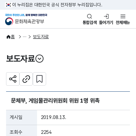
본문 바로가기
주메뉴 바로가기
이 누리집은 대한민국 공식 전자정부 누리집입니다.
국민이 주인인 나라, 함께 행복한
문화체육관광부
통합검색
들어가기
전체메뉴
알림·소식
보도·뉴스
홈
보도자료
보도자료
열기
관심 콘텐츠 설정하기
공유하기
주소복사
문체부, 게임물관리위원회 위원 1명 위촉
게시일
2019.08.13.
조회수
2254