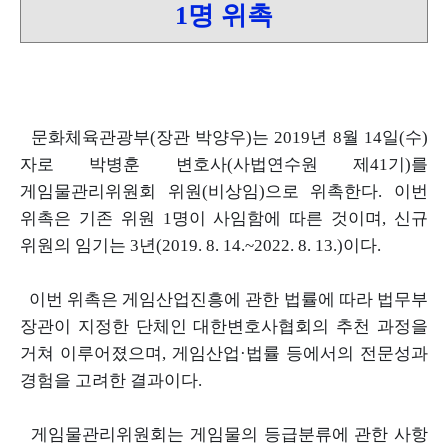
1명 위촉
문화체육관광부
(
장관 박양우
)
는
2019
년
8
월
14
일
(
수
)
자로 박병훈 변호사
(
사법연수원 제
41
기
)
를
게임물관리위원회 위원
(
비상임
)
으로 위촉한다
.
이번
위촉은 기존 위원
1
명이 사임함에 따른 것이며
,
신규
위원의 임기는
3
년
(2019. 8. 14.~2022. 8. 13.)
이다
.
이번 위촉은 게임산업진흥에 관한 법률에 따라 법무부
장관이 지정한 단체인 대한변호사협회의 추천 과정을
거쳐 이루어졌으며
,
게임산업
·
법률 등에서의 전문성과
경험을 고려한 결과이다
.
게임물관리위원회는 게임물의 등급분류에 관한 사항