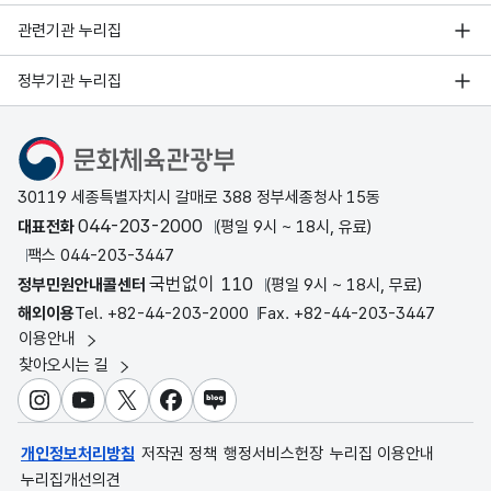
관련기관 누리집
정부기관 누리집
문화체육관광부
30119 세종특별자치시 갈매로 388 정부세종청사 15동
044-203-2000
대표전화
(평일 9시 ~ 18시, 유료)
팩스 044-203-3447
국번없이 110
정부민원안내콜센터
(평일 9시 ~ 18시, 무료)
해외이용
Tel. +82-44-203-2000
Fax. +82-44-203-3447
이용안내
찾아오시는 길
인스타그램
유튜브
X
페이스북
블로그
개인정보처리방침
저작권 정책
행정서비스헌장
누리집 이용안내
누리집개선의견