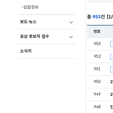
입찰정보
총
953
건
[1
보도·뉴스
번호
포상 후보자 접수
공지 - 번호, 
953
소식지
952
951
950
949
948