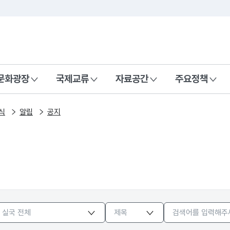
본문 바로가기
주메뉴 바로가기
 나라, 함께 행복한 대한민국
문화광장
국제교류
자료공간
주요정책
식
알림
공지