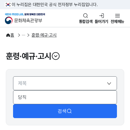
본문 바로가기
주메뉴 바로가기
이 누리집은 대한민국 공식 전자정부 누리집입니다.
국민이 주인인 나라, 함께 행복한
문화체육관광부
통합검색
들어가기
전체메뉴
자료공간
법령자료
홈
훈령·예규·고시
훈령·예규·고시
열기
검색