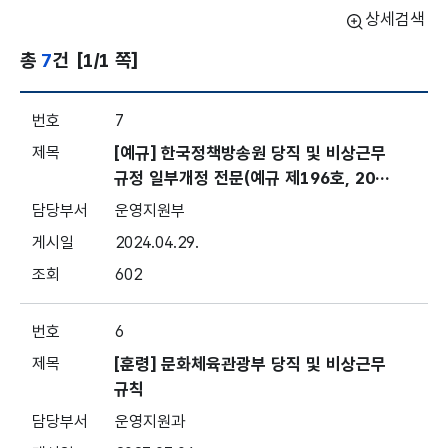
상세검색
총
7
건
[1/1 쪽]
훈령·예규·고시 - 목록번호, 제목, 담당부서, 게시일, 조회수 보
7
[예규] 한국정책방송원 당직 및 비상근무
규정 일부개정 전문(예규 제196호, 202
4.05.01. 시행)
운영지원부
2024.04.29.
602
6
[훈령] 문화체육관광부 당직 및 비상근무
규칙
운영지원과