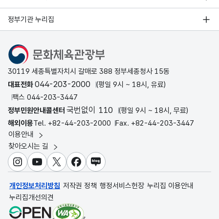
정부기관 누리집
문화체육관광부
30119 세종특별자치시 갈매로 388 정부세종청사 15동
044-203-2000
대표전화
(평일 9시 ~ 18시, 유료)
팩스 044-203-3447
국번없이 110
정부민원안내콜센터
(평일 9시 ~ 18시, 무료)
해외이용
Tel. +82-44-203-2000
Fax. +82-44-203-3447
이용안내
찾아오시는 길
인스타그램
유튜브
X
페이스북
블로그
개인정보처리방침
저작권 정책
행정서비스헌장
누리집 이용안내
누리집개선의견