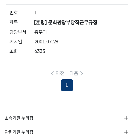
1
[훈령] 문화관광부당직근무규정
총무과
2001.07.28.
6333
이전
다음
1
소속기관 누리집
관련기관 누리집