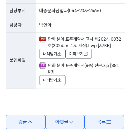
담당부서
대중문화산업과(044-203-2466)
담당자
박연아
만화 분야 표준계약서 고시 제2024-0032
호(2024. 6. 13. 개정).hwp [37KB]
내려받기
미리보기
붙임파일
만화 분야 표준계약서(8종) 전문.zip [881
KB]
내려받기
본문의 내용은 뷰어시스템으로 인하여 점자제공이 되지 않습니다.
윗글
아랫글
목록