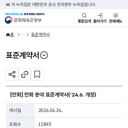
본문 바로가기
주메뉴 바로가기
이 누리집은 대한민국 공식 전자정부 누리집입니다.
국민이 주인인 나라, 함께 행복한
문화체육관광부
통합검색
들어가기
전체메뉴
자료공간
법령자료
홈
표준계약서
표준계약서
열기
관심 콘텐츠 설정하기
공유하기
주소복사
[만화] 만화 분야 표준계약서('24.6. 개정)
게시일
2024.06.24..
조회수
11893