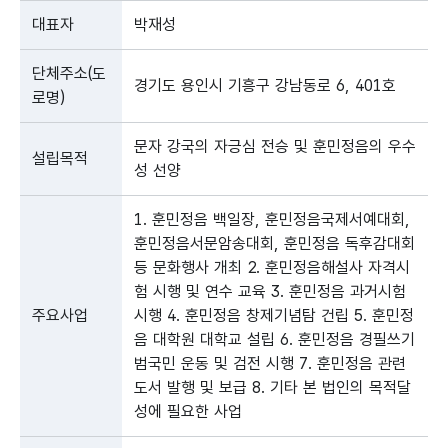
대표자
박재성
단체주소(도
경기도 용인시 기흥구 강남동로 6, 401호
로명)
문자 강국의 자긍심 전승 및 훈민정음의 우수
설립목적
성 선양
1. 훈민정음 백일장, 훈민정음국제서예대회,
훈민정음서문암송대회, 훈민정음 독후감대회
등 문화행사 개최 2. 훈민정음해설사 자격시
험 시행 및 연수 교육 3. 훈민정음 과거시험
주요사업
시행 4. 훈민정음 창제기념탐 건립 5. 훈민정
음 대학원 대학교 설립 6. 훈민정음 경필쓰기
범국민 운동 및 검전 시행 7. 훈민정음 관련
도서 발행 및 보급 8. 기타 본 법인의 목적달
성에 필요한 사업