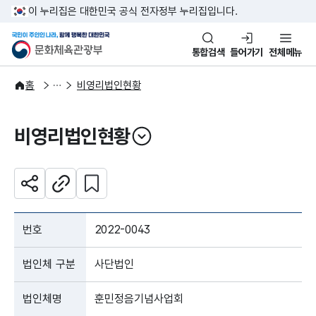
본문 바로가기
주메뉴 바로가기
이 누리집은 대한민국 공식 전자정부 누리집입니다.
국민이 주인인 나라, 함께 행복한
문화체육관광부
통합검색
들어가기
전체메뉴
자료공간
현황자료
홈
비영리법인현황
비영리법인현황
열기
관심 콘텐츠 설정하기
공유하기
주소복사
번호
2022-0043
법인체 구분
사단법인
법인체명
훈민정음기념사업회