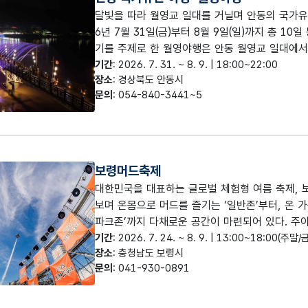
달빛을 따라 월영교 일대를 거닐며 안동의 국가유
6년 7월 31일(금)부터 8월 9일(일)까지 총 1
기를 주제로 한 월영야행은 안동 월영교 일대에서
가유산을 야경(공간연출), 야로(동선 콘텐츠), 야사
기간
: 2026. 7. 31. ~ 8. 9. | 18:00~22:00
장소
: 경상북도 안동시
야식(먹거리) 야화(전시), 야숙(숙박) 8개 유형
문의
: 054-840-3441~5
보령머드축제
대한민국을 대표하는 글로벌 체험형 여름 축제,
보며 온몸으로 머드를 즐기는 ‘일반존’부터, 온 
파크존’까지 다채로운 공간이 마련되어 있다. 주야
는 이색 체험 프로그램인 머드몹신 등 낮에는 짜
기간
: 2026. 7. 24. ~ 8. 9. | 13:00~18:00(주
장소
: 충청남도 보령시
를 수놓는 화려한 드론쇼와 열정적인 대형야간공연
문의
: 041-930-0891
보령에서 올여름 특별한 추억을 남길 수 있다.