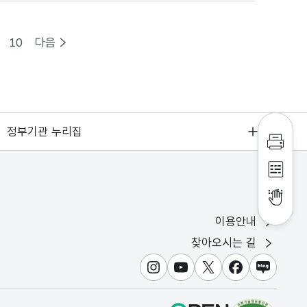
10
다음
정부기관 누리집
인쇄하
점자파
점자뷰
이용안내
찾아오시는 길
인스타그램
유튜브
X
페이스북
블로그