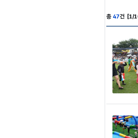
총
47
건
[1/