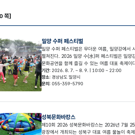
10 쪽]
밀양 수퍼 페스티벌
밀양 수퍼 페스티벌은 무더운 여름, 밀양강에서 
펼쳐진다. 2026 밀양 수(水)퍼 페스티벌은 밀
문화공연을 함께 즐길 수 있는 여름 대표 축제이
며, 수상자전거와 페달보트 등 수상 체험 프로그램
기간
: 2026. 8. 7. ~ 8. 9. | 10:00 ~ 22:00
장소
: 경상남도 밀양시
한 수퍼 챌린지 레이스, 수퍼대첨 등 남녀노소 누
문의
: 055-359-5790
는 DJ 공연, 축하공연 등이 이어져 축제의 열기
영된다. 물놀이와 공연, 스포츠, 먹거리를 한 번에
인과 함께 특별한 여름 추억을 만들 수 있다.
성북문화바캉스
제10회 2026 성북문화바캉스는 2026년 7월
광장에서 개최되는 성북구 대표 여름 물놀이 축제