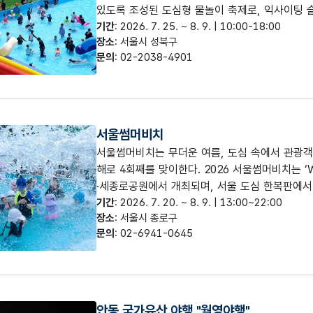
있도록 조성된 도심형 물놀이 축제로, 익사이팅 
있는 물놀이 시설을 운영한다. 행사장에서는 마술
기간
: 2026. 7. 25. ~ 8. 9. | 10:00-18:00
장소
: 서울시 성북구
체험, 물총 체험, 버블 체험 등 다양한 참여형 
문의
: 02-2038-4901
편의를 제공한다. 성북구민은 신분증 확인 후 무료
료를 납부하여 이용할 수 있다. 자유입장으로 운
제한될 수 있으며, 반려동물의 출입은 제한된다. 
입장을 원칙으로 하고, 초등학교 4학년(만 10세
서울썸머비치
서울썸머비치는 무더운 여름, 도심 속에서 관광객과
해로 4회째를 맞이한다. 2026 서울썸머비치는 ‘Wa
·세종로공원에서 개최되며, 서울 도심 한복판에서
특별한 여름 휴양 공간을 선보인다. 워터플레이존
기간
: 2026. 7. 20. ~ 8. 9. | 13:00~22:00
장소
: 서울시 종로구
장 등 다양한 물놀이 시설을 즐길 수 있으며, 
문의
: 02-6941-0645
지트를 비롯해 누구나 편안하게 휴식을 즐길 수 있
의 홍보 프로그램과 이벤트, 플리마켓 및 푸드트
공한다.
안동 국가유산 야행 "월영야행"