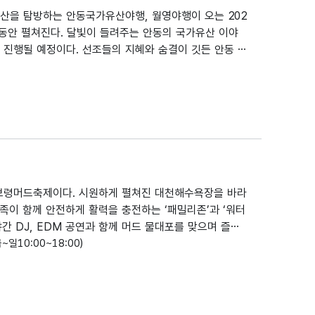
산을 탐방하는 안동국가유산야행, 월영야행이 오는 202
0일 동안 펼쳐진다. 달빛이 들려주는 안동의 국가유산 이야
 진행될 예정이다. 선조들의 지혜와 숨결이 깃든 안동 국
(역사 스토리텔링), 야설(공연프로그램), 야시(특산품),
으로 역사적 가치를 직접 체험하고 즐길 수 있다.
 보령머드축제이다. 시원하게 펼쳐진 대천해수욕장을 바라
가족이 함께 안전하게 활력을 충전하는 ‘패밀리존’과 ‘워터
간 DJ, EDM 공연과 함께 머드 물대포를 맞으며 즐기
릿한 머드 어트랙션으로 무더위를 날리고, 밤에는 밤바다
말/금~일10:00~18:00)
으로 축제의 열기가 이어진다. 낮과 밤이 모두 완벽한