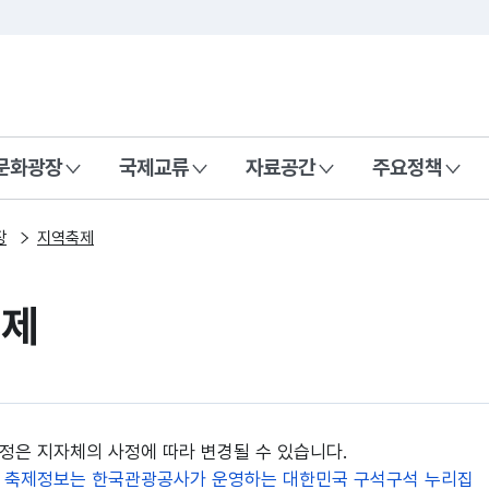
본문 바로가기
주메뉴 바로가기
 나라, 함께 행복한 대한민국
문화광장
국제교류
자료공간
주요정책
장
지역축제
축제
정은 지자체의 사정에 따라 변경될 수 있습니다.
 축제정보는 한국관광공사가 운영하는 대한민국 구석구석 누리집