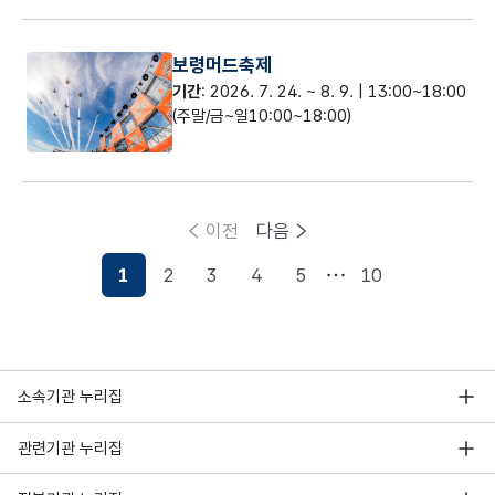
보령머드축제
기간
: 2026. 7. 24. ~ 8. 9. | 13:00~18:00
(주말/금~일10:00~18:00)
이전
다음
1
2
3
4
5
10
현재페이지
소속기관 누리집
관련기관 누리집